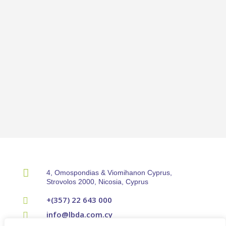

4, Omospondias & Viomihanon Cyprus,
Strovolos 2000, Nicosia, Cyprus
+(357) 22 643 000

info@lbda.com.cy
