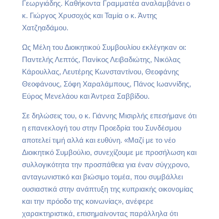
Γεωργιάδης. Καθήκοντα Γραμματέα αναλαμβάνει ο
κ. Γιώργος Χρυσοχός και Ταμία ο κ. Άντης
Χατζηαδάμου.
Ως Μέλη του Διοικητικού Συμβουλίου εκλέγηκαν οι:
Παντελής Λεπτός, Πανίκος Λειβαδιώτης, Νικόλας
Κάρουλλας, Λευτέρης Κωνσταντίνου, Θεοφάνης
Θεοφάνους, Σόφη Χαραλάμπους, Πάνος Ιωαννίδης,
Εύρος Μενελάου και Άντρεα Σαββίδου.
Σε δηλώσεις του, ο κ. Γιάννης Μισιρλής επεσήμανε ότι
η επανεκλογή του στην Προεδρία του Συνδέσμου
αποτελεί τιμή αλλά και ευθύνη. «Μαζί με το νέο
Διοικητικό Συμβούλιο, συνεχίζουμε με προσήλωση και
συλλογικότητα την προσπάθεια για έναν σύγχρονο,
ανταγωνιστικό και βιώσιμο τομέα, που συμβάλλει
ουσιαστικά στην ανάπτυξη της κυπριακής οικονομίας
και την πρόοδο της κοινωνίας», ανέφερε
χαρακτηριστικά, επισημαίνοντας παράλληλα ότι